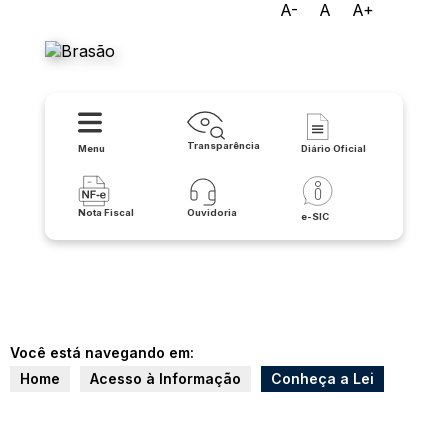
A-
A
A+
Prefeitura de Carinhanha
Transparência
Menu
Diário Oficial
Nota Fiscal
Ouvidoria
e-SIC
Você está navegando em:
Home
Acesso à Informação
Conheça a Lei