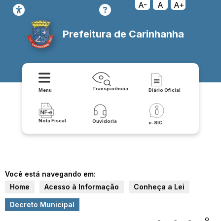
A-
A
A+
Prefeitura de Carinhanha
Transparência
Menu
Diário Oficial
Nota Fiscal
Ouvidoria
e-SIC
Você está navegando em:
Home
Acesso à Informação
Conheça a Lei
Decreto Municipal