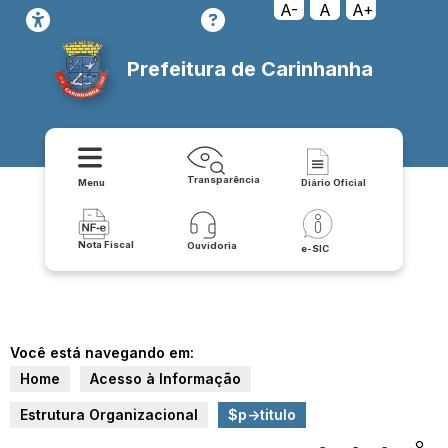
A-
A
A+
Prefeitura de Carinhanha
Transparência
Menu
Diário Oficial
Nota Fiscal
Ouvidoria
e-SIC
Você está navegando em:
Home
Acesso à Informação
Estrutura Organizacional
$p->titulo