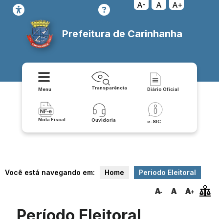
A-
A
A+
Prefeitura de Carinhanha
Transparência
Menu
Diário Oficial
Nota Fiscal
Ouvidoria
e-SIC
Você está navegando em:
Home
Periodo Eleitoral
Período Eleitoral