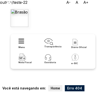
outros/teste-22
A-
A
A+
Prefeitura de Carinhanha
Transparência
Menu
Diário Oficial
Nota Fiscal
Ouvidoria
e-SIC
Você está navegando em:
Home
Erro 404