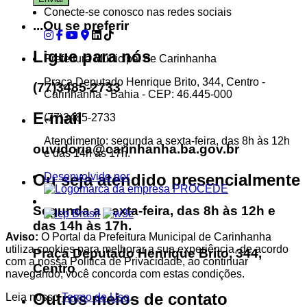
Conecte-se conosco nas redes sociais
...Ou se preferir
Ligue para nós
Prefeitura Municipal de Carinhanha
Praça Deputado Henrique Brito, 344, Centro -
(77)3485-2733
Carinhanha - Bahia - CEP: 46.445-000
E-mail
(77)3485-2733
Atendimento: segunda a sexta-feira, das 8h às 12h
ouvidoria@carinhanha.ba.gov.br
e das 14h às 17h.
Ou seja atendido presencialmente
Desenvolvido por
Segunda a sexta-feira, das 8h às 12h e
das 14h às 17h.
Aviso:
O Portal da Prefeitura Municipal de Carinhanha
utiliza cookies para melhorar a sua experiência, de acordo
Praça Deputado Henrique Brito, 344,
com a nossa Política de Privacidade, ao continuar
Centro
navegando, você concorda com estas condições.
Outros meios de contato
Leia nosso
Termo de Uso
.