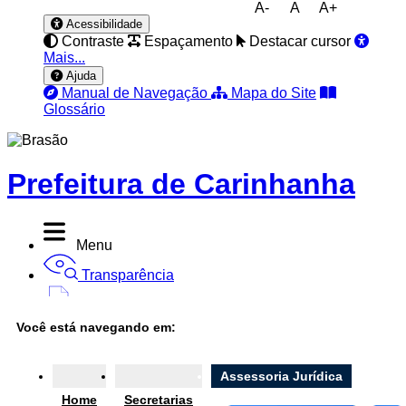
A-
A
A+
Acessibilidade
Contraste
Espaçamento
Destacar cursor
Mais...
Ajuda
Manual de Navegação
Mapa do Site
Glossário
Prefeitura de Carinhanha
Menu
Transparência
Diário Oficial
Você está navegando em:
Nota Fiscal
Ouvidoria
Assessoria Jurídica
Home
Secretarias
e-SIC