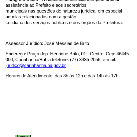
Fale conosco
assistência ao Prefeito e aos secretários
municipais nas questões de natureza jurídica, em especial
aquelas relacionadas com a gestão
Nome*
cotidiana dos serviços públicos e dos órgãos da Prefeitura.
Telefone 1*
Telefone 2
E-mail*
Assessor Jurídico: José Messias de Brito
Cidade/Estado
Assunto*
Endereço: Praça dep. Henrique Brito, 01 - Centro, Cep: 46445-
000, Carinhanha/Bahia telefone: (77) 3485-2056, e-mail:
juridico@carinhanha.ba.gov.br
Horário de Atendimento: das 8h às 12h e das 14h às 17h.
Mensagem*
*Campos obrigatórios
Ao iniciar um contato, você concorda com a
Política de
privacidade