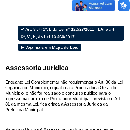
✔ Art. 8º, § 1º, I, da Lei nº 12.527/2011 - LAI e art.
Filtrar por todos
6º, VI, b, da Lei 13.460/2017
▶ Veja mais em Mapa de Leis
Acesso à Informação
Cidadão
Empresas
Fotos
Assessoria Jurídica
Notícias
Secretarias
Enquanto Lei Complementar não regulamentar o Art. 80 da Lei
Servidor
Orgânica do Município, o qual cria a Procuradoria Geral do
Transparência
Município, e não for realizado o concurso público para o
Turistas
ingresso na carreira de Procurador Municipal, prevista no Art.
Videos
81 da mesma Lei, fica criada a Assessoria Jurídica da
Áudios
Prefeitura Municipal.
Fale conosco
Parágrafo Único - À Assessoria Jurídica compete prestar