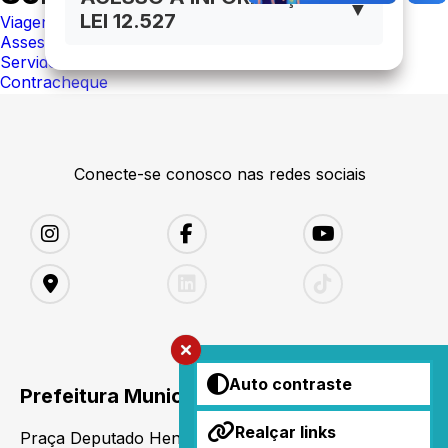
▼
LEI 12.527
Viagens e Diárias
Assessoria Jurídica
Servidores
Contracheque
Conecte-se conosco nas redes sociais
Auto contraste
Prefeitura Municipal de Carinhanha
Realçar links
Praça Deputado Henrique Brito, 344, Centro -