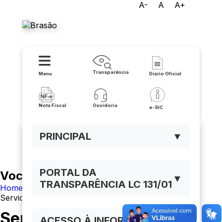
A-
A
A+
Prefeitura de Carinhanha
Transparência
Menu
Diário Oficial
Nota Fiscal
Ouvidoria
e-SIC
PRINCIPAL
▼
PORTAL DA
Você está navegando em:
▼
TRANSPARÊNCIA LC 131/01
Home
Servidor
Servidor
ACESSO À INFORMAÇÃO