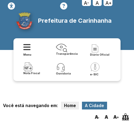
A-
A
A+
Prefeitura de Carinhanha
Transparência
Menu
Diário Oficial
Nota Fiscal
Ouvidoria
e-SIC
Você está navegando em:
Home
A Cidade