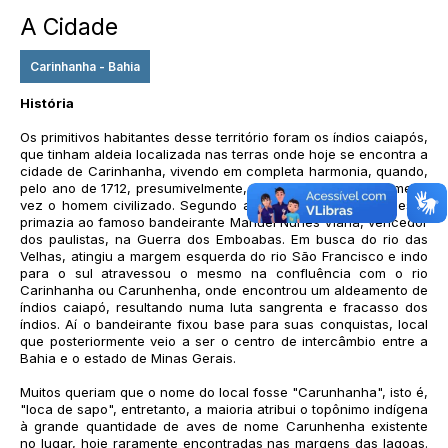
A Cidade
Carinhanha - Bahia
História
Os primitivos habitantes desse território foram os índios caiapós,
que tinham aldeia localizada nas terras onde hoje se encontra a
cidade de Carinhanha, vivendo em completa harmonia, quando,
pelo ano de 1712, presumivelmente, nele penetrou pela primeira
vez o homem civilizado. Segundo a tradição local, coube essa
primazia ao famoso bandeirante Manuel Nunes Viana, vencedor
dos paulistas, na Guerra dos Emboabas. Em busca do rio das
Velhas, atingiu a margem esquerda do rio São Francisco e indo
para o sul atravessou o mesmo na confluência com o rio
Carinhanha ou Carunhenha, onde encontrou um aldeamento de
índios caiapó, resultando numa luta sangrenta e fracasso dos
índios. Aí o bandeirante fixou base para suas conquistas, local
que posteriormente veio a ser o centro de intercâmbio entre a
Bahia e o estado de Minas Gerais.
Muitos queriam que o nome do local fosse "Carunhanha", isto é,
"loca de sapo", entretanto, a maioria atribui o topônimo indígena
à grande quantidade de aves de nome Carunhenha existente
no lugar, hoje raramente encontradas nas margens das lagoas.