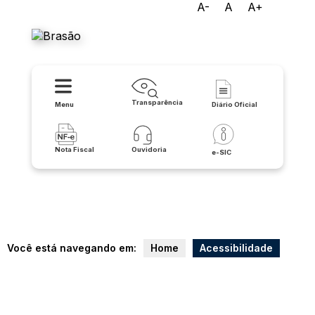
A-
A
A+
Prefeitura de Carinhanha
Transparência
Menu
Diário Oficial
Nota Fiscal
Ouvidoria
e-SIC
Você está navegando em:
Home
Acessibilidade