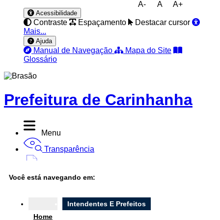
A-
A
A+
Acessibilidade
Contraste
Espaçamento
Destacar cursor
Mais...
Ajuda
Manual de Navegação
Mapa do Site
Glossário
Prefeitura de Carinhanha
Menu
Transparência
Diário Oficial
Você está navegando em:
Nota Fiscal
Ouvidoria
Intendentes E Prefeitos
Home
e-SIC