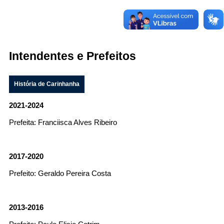
Intendentes e Prefeitos
Filtrar por todos
Acesso à Informação
História de Carinhanha
Cidadão
Empresas
2021-2024
Fotos
Prefeita: Franciisca Alves Ribeiro
Notícias
Secretarias
Servidor
Transparência
2017-2020
Turistas
Prefeito: Geraldo Pereira Costa
Videos
Áudios
Fale conosco
2013-2016