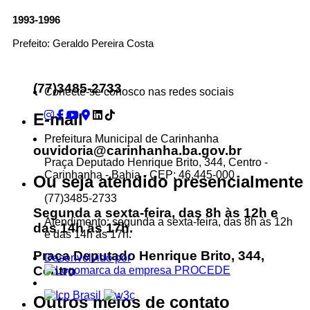
1993-1996
...Ou se preferir
Prefeito: Geraldo Pereira Costa
Ligue para nós
(77)3485-2733
Conecte-se conosco nas redes sociais
E-mail
Prefeitura Municipal de Carinhanha
ouvidoria@carinhanha.ba.gov.br
Praça Deputado Henrique Brito, 344, Centro -
Carinhanha - Bahia - CEP: 46.445-000
Ou seja atendido presencialmente
(77)3485-2733
Segunda a sexta-feira, das 8h às 12h e
Atendimento: segunda a sexta-feira, das 8h às 12h
das 14h às 17h.
e das 14h às 17h.
Praça Deputado Henrique Brito, 344,
Desenvolvido por
Centro
Outros meios de contato