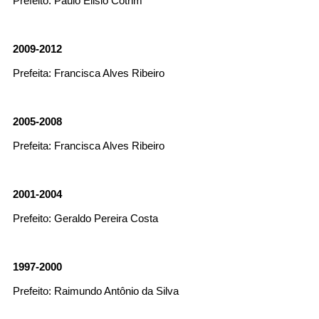
Prefeito: Paulo Elisio Cotrim
Fale conosco
2009-2012
Nome*
Telefone 1*
Prefeita: Francisca Alves Ribeiro
Telefone 2
E-mail*
Cidade/Estado
2005-2008
Assunto*
Prefeita: Francisca Alves Ribeiro
Mensagem*
2001-2004
*Campos obrigatórios
Prefeito: Geraldo Pereira Costa
Ao iniciar um contato, você concorda com a
Política de
privacidade
1997-2000
Prefeito: Raimundo Antônio da Silva