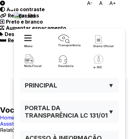
A-
A
A+
Auto contraste
Prefeitura de Carinhanha
Realçar links
Preto e branco
Aumentar espaçamento
Destacando cursor
Regua guia
Transparência
Menu
Diário Oficial
Nota Fiscal
Ouvidoria
e-SIC
PRINCIPAL
▼
PORTAL DA
Você está navegando em:
▼
TRANSPARÊNCIA LC 131/01
Home
Assistência social
Relatórios Anuais da Assistência Social
ACESSO À INFORMAÇÃO