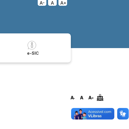
A-
A
A+
a
e-SIC