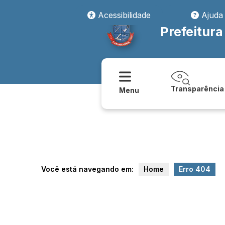
transparencia/despesas/despesas_com_diarias_e_passagens
Acessibilidade
Ajuda
Prefeitur
Transparência
Menu
Você está navegando em:
Home
Erro 404