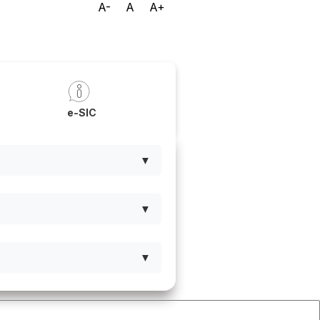
A-
A
A+
a
e-SIC
▼
▼
▼