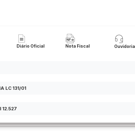
a de Carinhanha
Diário Oficial
Nota Fiscal
Ouvidori
 LC 131/01
 12.527