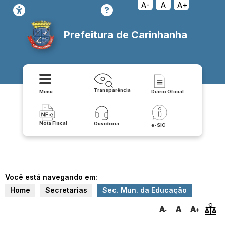
A-
A
A+
Prefeitura de Carinhanha
Transparência
Menu
Diário Oficial
Nota Fiscal
Ouvidoria
e-SIC
Você está navegando em:
Home
Secretarias
Sec. Mun. da Educação