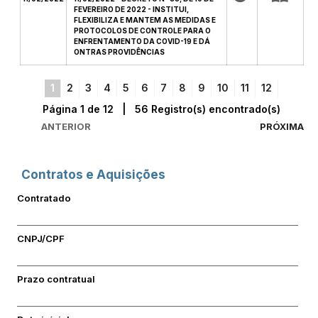
FEVEREIRO DE 2022 - INSTITUI,
FLEXIBILIZA E MANTEM AS MEDIDAS E
PROTOCOLOS DE CONTROLE PARA O
ENFRENTAMENTO DA COVID-19 E DÁ
ONTRAS PROVIDÊNCIAS
1
2
3
4
5
6
7
8
9
10
11
12
Página 1 de 12 | 56 Registro(s) encontrado(s)
ANTERIOR
PRÓXIMA
Contratos e Aquisições
Contratado
CNPJ/CPF
Prazo contratual