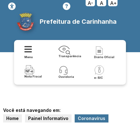
A-
A
A+
Prefeitura de Carinhanha
Transparência
Menu
Diário Oficial
Nota Fiscal
Ouvidoria
e-SIC
Você está navegando em:
Home
Painel Informativo
Coronavírus