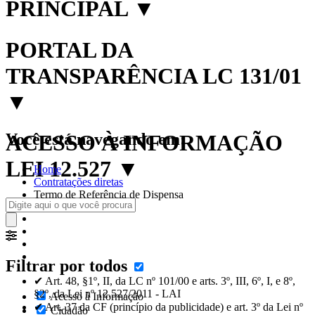
PRINCIPAL
▼
PORTAL DA
TRANSPARÊNCIA LC 131/01
▼
Você está navegando em:
ACESSO À INFORMAÇÃO
LEI 12.527
▼
Home
Contratações diretas
Termo de Referência de Dispensa
Filtrar por todos
✔ Art. 48, §1º, II, da LC nº 101/00 e arts. 3º, III, 6º, I, e 8º,
§2º, da Lei nº 12.527/2011 - LAI
Acesso à Informação
✔ Art. 37 da CF (princípio da publicidade) e art. 3º da Lei nº
Cidadão