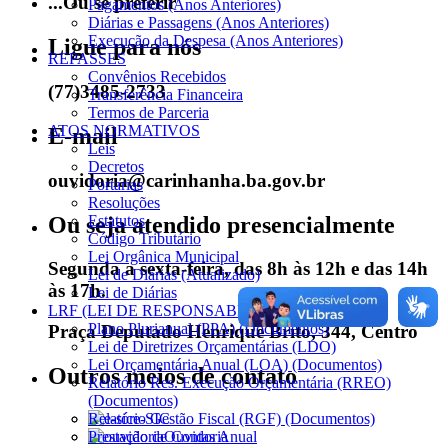
...Ou se preferir
Pagamentos (Anos Anteriores)
Diárias e Passagens (Anos Anteriores)
Execução da Despesa (Anos Anteriores)
Ligue para nós
REPASSES
Convênios Recebidos
(77)3485-2733
Transferência Financeira
Termos de Parceria
ATOS NORMATIVOS
E-mail
Leis
Decretos
ouvidoria@carinhanha.ba.gov.br
Portarias
Resoluções
Ou seja atendido presencialmente
Estatutos
Código Tributário
Lei Orgânica Municipal
Segunda a sexta-feira, das 8h às 12h e das 14h
Lei de Diárias (Atualizado)
às 17h.
Lei de Diárias
LRF (LEI DE RESPONSABILIDADE FISCAL)
Plano Plurianual (PPA) (Documentos)
Praça Deputado Henrique Brito, 344, Centro
Lei de Diretrizes Orçamentárias (LDO)
Lei Orçamentária Anual (LOA) (Documentos)
Outros meios de contato
Relatório Res. Execução Orçamentária (RREO)
(Documentos)
Relatório Gestão Fiscal (RGF) (Documentos)
e-SIC
Prestação de Contas Anual
Ouvidoria