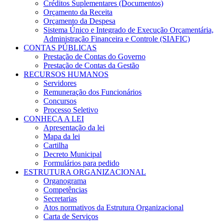
Créditos Suplementares (Documentos)
Orçamento da Receita
Orçamento da Despesa
Sistema Único e Integrado de Execução Orçamentária,
Administração Financeira e Controle (SIAFIC)
CONTAS PÚBLICAS
Prestação de Contas do Governo
Prestação de Contas da Gestão
RECURSOS HUMANOS
Servidores
Remuneração dos Funcionários
Concursos
Processo Seletivo
CONHEÇA A LEI
Apresentação da lei
Mapa da lei
Cartilha
Decreto Municipal
Formulários para pedido
ESTRUTURA ORGANIZACIONAL
Organograma
Competências
Secretarias
Atos normativos da Estrutura Organizacional
Carta de Serviços