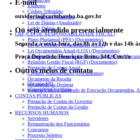
Resoluções
E-mail
Estatutos
Código Tributário
ouvidoria@carinhanha.ba.gov.br
Lei Orgânica Municipal
Lei de Diárias (Atualizado)
Lei de Diárias
Ou seja atendido presencialmente
LRF (LEI DE RESPONSABILIDADE FISCAL)
Plano Plurianual (PPA) (Documentos)
Segunda a sexta-feira, das 8h às 12h e das 14h à
Lei de Diretrizes Orçamentárias (LDO)
Lei Orçamentária Anual (LOA) (Documentos)
Praça Deputado Henrique Brito, 344, Centro
Relatório Res. Execução Orçamentária (RREO) (Docum
Relatório Gestão Fiscal (RGF) (Documentos)
Prestação de Contas Anual
Outros meios de contato
Créditos Suplementares (Documentos)
Orçamento da Receita
e-SIC
Orçamento da Despesa
Ouvidoria
Sistema Único e Integrado de Execução Orçamentária, A
CONTAS PÚBLICAS
Prestação de Contas do Governo
Prestação de Contas da Gestão
RECURSOS HUMANOS
Servidores
Remuneração dos Funcionários
Concursos
Processo Seletivo