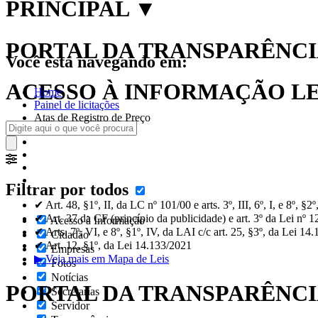
PRINCIPAL
▼
PORTAL DA TRANSPARÊNCIA
Você está navegando em:
ACESSO À INFORMAÇÃO LEI
Home
Painel de licitações
Atas de Registro de Preço
Filtrar por todos
✔ Art. 48, §1º, II, da LC nº 101/00 e arts. 3º, III, 6º, I, e 8º, §
✔ Art. 37 da CF (princípio da publicidade) e art. 3º da Lei nº 
Acesso à Informação
✔ Arts. 7º, VI, e 8º, §1º, IV, da LAI c/c art. 25, §3º, da Lei 14
Cidadão
✔ Art. 12, §1º, da Lei 14.133/2021
Empresas
▶ Veja mais em Mapa de Leis
Fotos
Notícias
PORTAL DA TRANSPARÊNC
Secretarias
Servidor