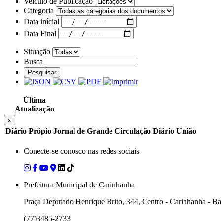
Veiculo de Publicação
Categoria
Data inícial
Data Final
Situação
Busca
Pesquisar
Última
Atualização
x
Diário Própio
Jornal de Grande Circulação
Diário União
Conecte-se conosco nas redes sociais
Prefeitura Municipal de Carinhanha
Praça Deputado Henrique Brito, 344, Centro - Carinhanha - B
(77)3485-2733