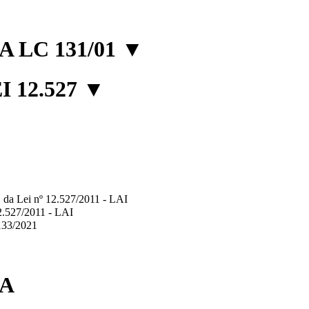
 LC 131/01
▼
 12.527
▼
2º, da Lei nº 12.527/2011 - LAI
12.527/2011 - LAI
.133/2021
IA