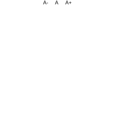
A-
A
A+