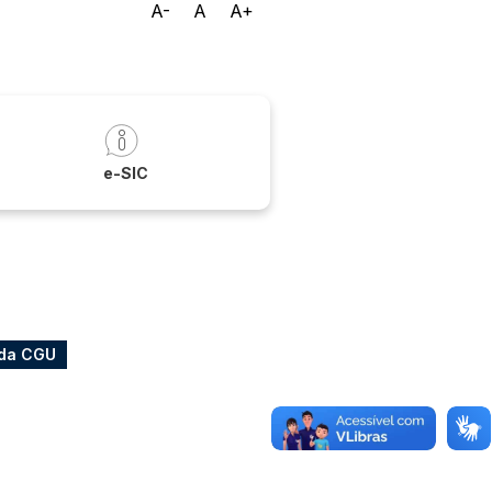
A-
A
A+
a
e-SIC
 da CGU