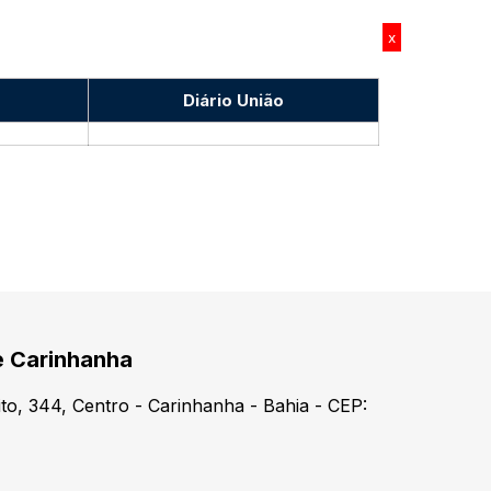
x
Diário União
e Carinhanha
o, 344, Centro - Carinhanha - Bahia - CEP: